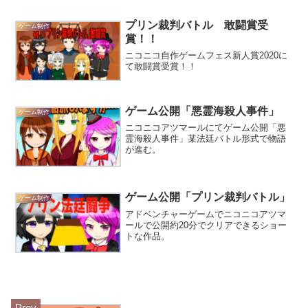
容。
プリン裁判バトル 敢闘賞受
ゲーム制作
賞！！
ニコニコ自作ゲームフェス新人賞2020に
て敢闘賞受賞！！
ゲーム公開「悪霊海殺人事件」
ゲーム制作
ニコニコアツマールにてゲーム公開「悪
霊海殺人事件」某法廷バトル形式で物語
が進む。
ゲーム公開「プリン裁判バトル」
ゲーム制作
アドベンチャーゲームでニコニコアツマ
ールで公開約20分でクリアできるショー
トな作品。