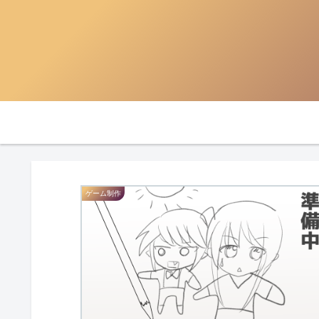
ゲーム制作