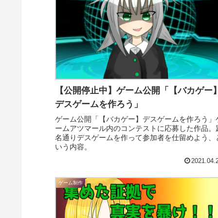
【公開停止中】ゲーム公開「【バカゲー
デスゲームを作ろう」
ゲーム公開「【バカゲー】デスゲームを作ろう」
ームアツマール内のコンテストに応募した作品。
名通りデスゲームを作って参加者を仕留めよう、
いう内容。
2021.04.
ゲーム制作