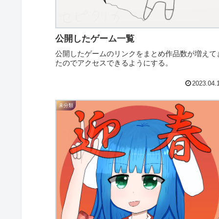
公開したゲーム一覧
公開したゲームのリンクをまとめ作品数が増えて
たのでアクセスできるようにする。
2023.04.
未分類