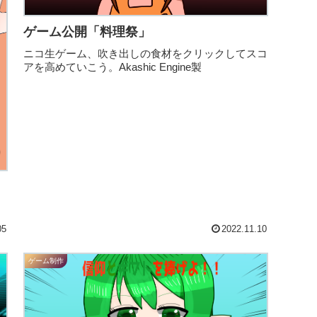
ゲーム公開「料理祭」
ニコ生ゲーム、吹き出しの食材をクリックしてスコ
アを高めていこう。Akashic Engine製
05
2022.11.10
ゲーム制作